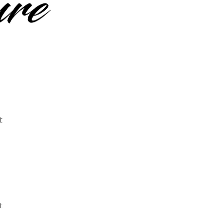
ure
t
t