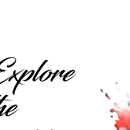
xplore
he