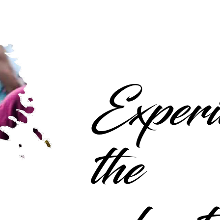
Experi
the